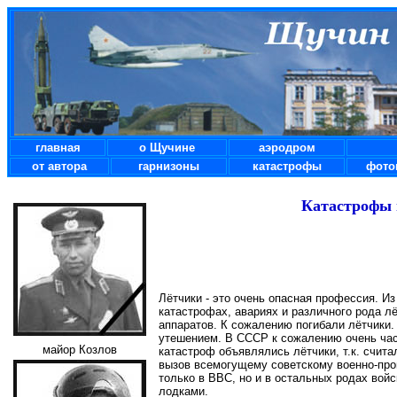
главная
о Щучине
аэродром
от автора
гарнизоны
катастрофы
фото
Катастрофы 
Лётчики - это очень опасная профессия. И
катастрофах, авариях и различного рода л
аппаратов. К сожалению погибали лётчики.
утешением. В СССР к сожалению очень част
майор Козлов
катастроф объявлялись лётчики, т.к. счита
вызов всемогущему советскому военно-про
только в ВВС, но и в остальных родах вой
лодками.