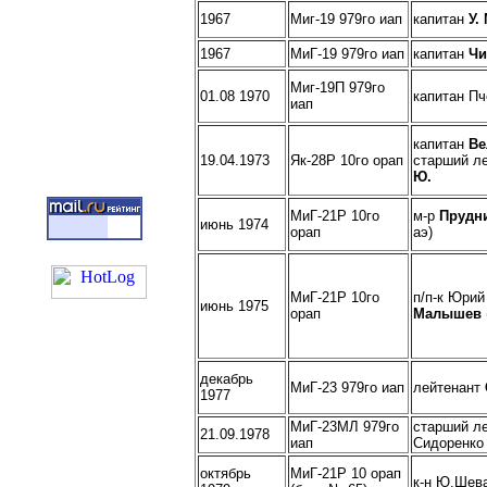
1967
Миг-19 979го иап
капитан
У.
1967
МиГ-19 979го иап
капитан
Чи
Миг-19П 979го
01.08 1970
капитан Пч
иап
капитан
Ве
19.04.1973
Як-28Р 10го орап
старший л
Ю.
МиГ-21Р 10го
м-р
Прудн
июнь 1974
орап
аэ)
МиГ-21Р 10го
п/п-к Юрий
июнь 1975
орап
Малышев
декабрь
МиГ-23 979го иап
лейтенант
1977
МиГ-23МЛ 979го
старший л
21.09.1978
иап
Сидоренко 
октябрь
МиГ-21Р 10 орап
к-н Ю.Шев