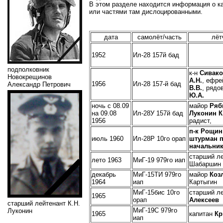
В этом разделе находится информация о к
или частями там дислоцированными.
дата
самолёт/часть
лёт
1952
Ил-28 157й бад
подполковник
к-н
Сивако
Новокрещинов
А.Н.
, ефр
1956
Ил-28 157-й бад
Александр Петрович
В.В.
, рядо
Ю.А.
ночь с 08.09
майор
Ряб
на 09.08
Ил-28У 157й бад
Луконин К
1956
радист,
п-к Рощин
июль 1960
Ил-28Р 10го орап
штурман 
начальник
старший ле
лето 1963
МиГ-19 979го иап
Шабаршин
декабрь
МиГ-15ТИ 979го
майор
Коз
1964
иап
Картыгин
МиГ-15бис 10го
старший л
1965
орап
Алексеев
старший лейтенант К.Н.
МиГ-19С
979го
Луконин
1965
капитан
Кр
иап