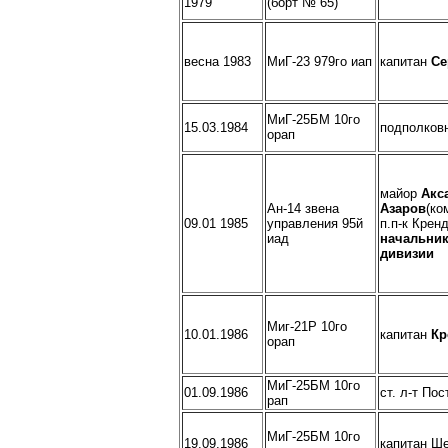
1979
(борт № 65)
весна 1983
МиГ-23 979го иап
капитан
Се
МиГ-25БМ 10го
15.03.1984
подполков
орап
майор
Акс
Ан-14 звена
Азаров
(ко
09.01 1985
управления 95й
п.п-к Крен
иад
начальник
дивизии
Миг-21Р 10го
10.01.1986
капитан
Кр
орап
МиГ-25БМ 10го
01.09.1986
ст. л-т По
рап
МиГ-25БМ 10го
19.09.1986
капитан Ше