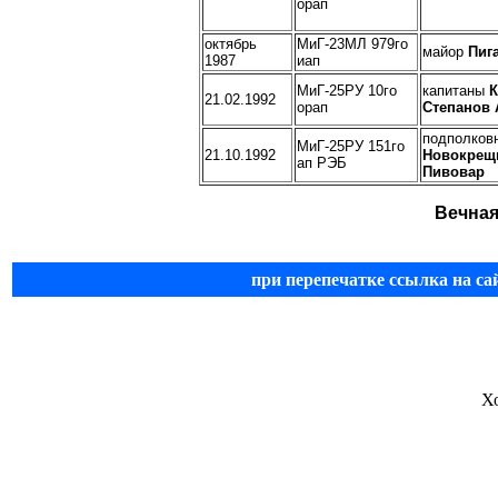
орап
октябрь
МиГ-23МЛ 979го
майор
Пиг
1987
иап
МиГ-25РУ 10го
капитаны
К
21.02.1992
орап
Степанов 
подполков
МиГ-25РУ 151го
21.10.1992
Новокрещ
ап РЭБ
Пивовар
Вечная
при перепечатке ссылка на са
Х