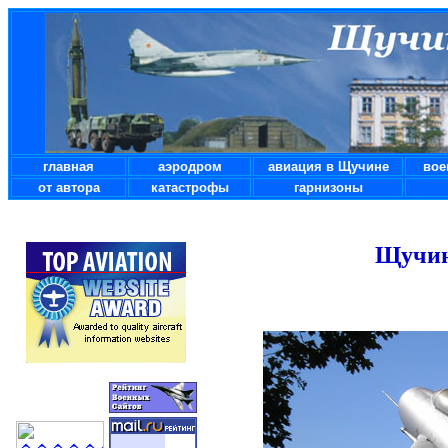
главная
аэродром
авиация в Щучине
вое
от автора
катастрофы
гарнизоны
Щучин 