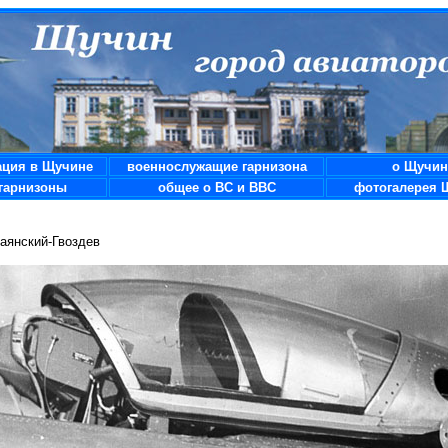
ация в Щучине
военнослужащие гарнизона
о Щучин
гарнизоны
общее о ВС и ВВС
фотогалерея 
аянский-Гвоздев