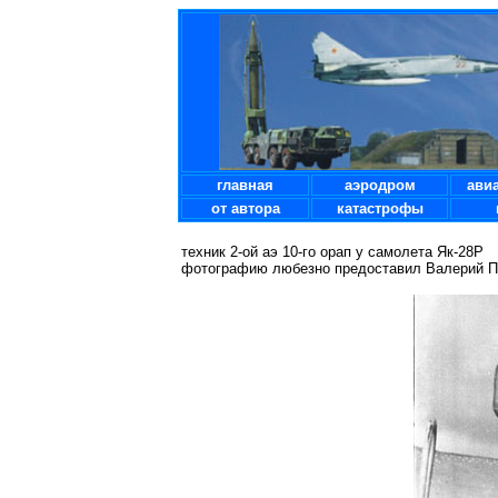
главная
аэродром
ави
от автора
катастрофы
техник 2-ой аэ 10-го орап у самолета Як-28Р
фотографию любезно предоставил Валерий П