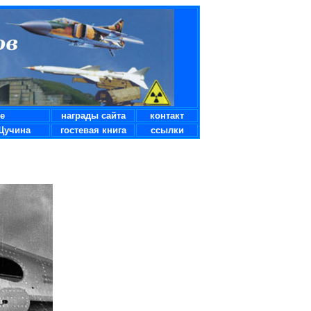
е
награды сайта
контакт
Щучина
гостевая книга
ссылки